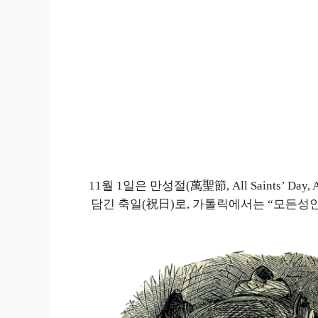
11월 1일은 만성절(萬聖節, All Saints’ Da
담긴 축일(祝日)로, 가톨릭에서는 “모든성