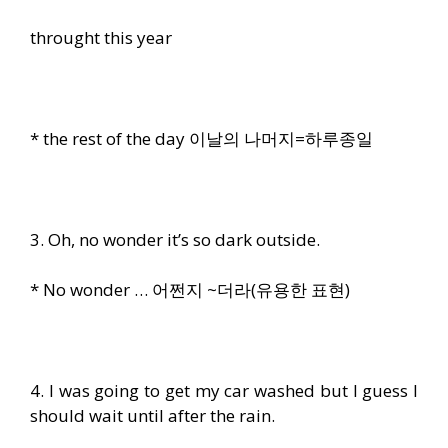
throught this year
* the rest of the day 이날의 나머지=하루종일
3. Oh, no wonder it’s so dark outside.
* No wonder … 어쩐지 ~더라(유용한 표현)
4. I was going to get my car washed but I guess I
should wait until after the rain.