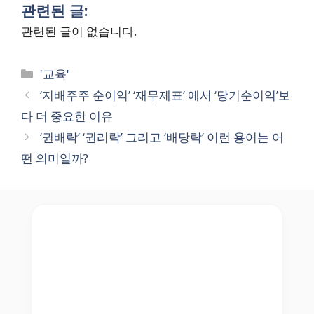
관련된 글:
관련된 글이 없습니다.
Categories
'교육'
‘지배주주 순이익’ ‘재무제표’ 에서 ‘당기순이익’보
다 더 중요한 이유
‘권배락’ ‘권리락’ 그리고 ‘배당락’ 이런 용어는 어
떤 의미일까?