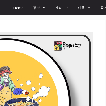
Home
정보
재미
배움
즐