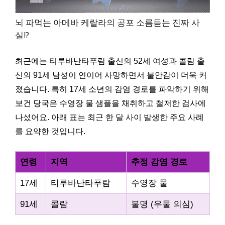
뇌 파먹는 아메바 케랄라의 공포 소름듣는 진짜 사
실!?
최근에는 티루바난타푸람 출신의 52세 여성과 콜람 출
신의 91세 남성이 연이어 사망하면서 불안감이 더욱 커
졌습니다. 특히 17세 소년의 감염 경로를 파악하기 위해
보건 당국은 수영장 물 샘플을 채취하고 철저한 검사에
나섰어요. 아래 표는 최근 한 달 사이 발생한 주요 사례
를 요약한 것입니다.
연령
지역
추정 감염 경로
17세
티루바난타푸람
수영장 물
91세
콜람
불명 (우물 의심)