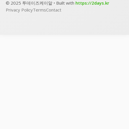
© 2025 투데이즈케이알 • Built with
https://2days.kr
Privacy Policy
Terms
Contact