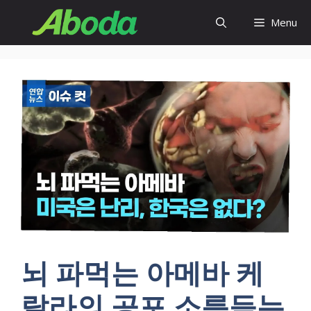
Skip
Menu
to
content
뇌 파먹는 아메바 케
랄라의 공포 소름듣는