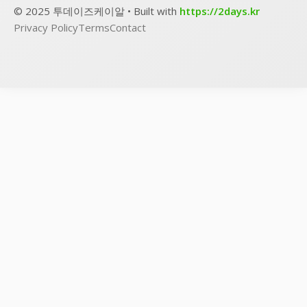
© 2025 투데이즈케이알 • Built with
https://2days.kr
Privacy Policy
Terms
Contact