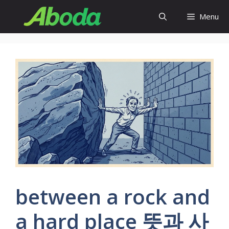
Skip
Menu
to
content
between a rock and
a hard place 뜻과 사