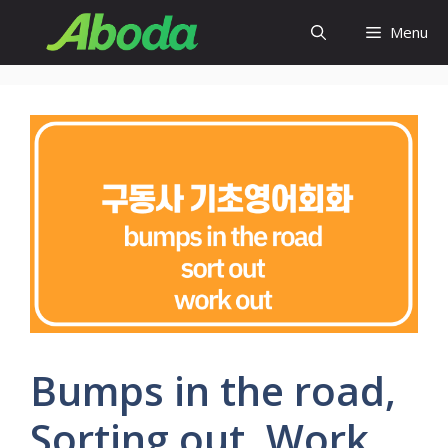
Skip
Menu
to
content
Bumps in the road,
Sorting out, Work