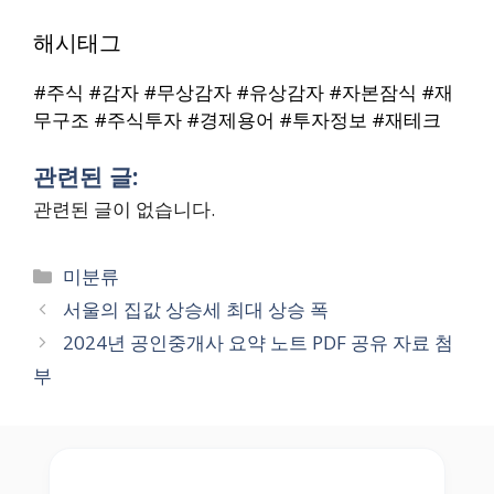
해시태그
#주식 #감자 #무상감자 #유상감자 #자본잠식 #재
무구조 #주식투자 #경제용어 #투자정보 #재테크
관련된 글:
관련된 글이 없습니다.
Categories
미분류
서울의 집값 상승세 최대 상승 폭
2024년 공인중개사 요약 노트 PDF 공유 자료 첨
부