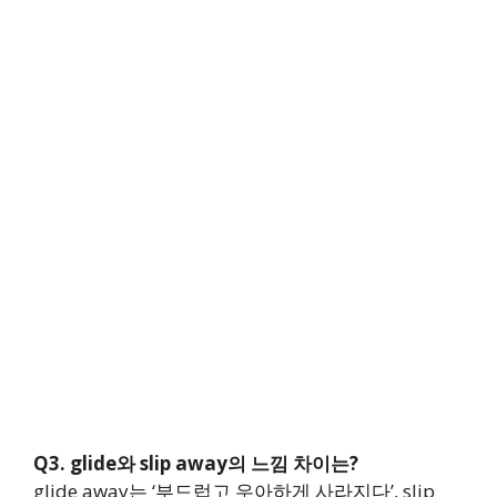
Q3. glide와 slip away의 느낌 차이는?
glide away는 ‘부드럽고 우아하게 사라지다’, slip