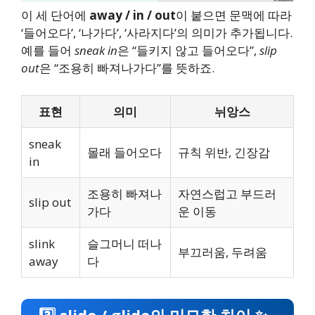
이 세 단어에
away / in / out
이 붙으면 문맥에 따라
‘들어오다’, ‘나가다’, ‘사라지다’의 의미가 추가됩니다.
예를 들어
sneak in
은 “들키지 않고 들어오다”,
slip
out
은 “조용히 빠져나가다”를 뜻하죠.
표현
의미
뉘앙스
sneak
몰래 들어오다
규칙 위반, 긴장감
in
조용히 빠져나
자연스럽고 부드러
slip out
가다
운 이동
slink
슬그머니 떠나
부끄러움, 두려움
away
다
3️⃣ slide / glide의 미묘한 차이 ✨