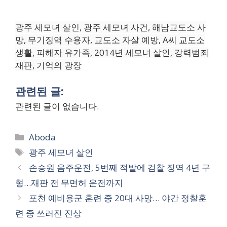
광주 세모녀 살인, 광주 세모녀 사건, 해남교도소 사
망, 무기징역 수용자, 교도소 자살 예방, A씨 교도소
생활, 피해자 유가족, 2014년 세모녀 살인, 강력범죄
재판, 기억의 광장
관련된 글:
관련된 글이 없습니다.
Categories
Aboda
Tags
광주 세모녀 살인
손승원 음주운전, 5번째 적발에 검찰 징역 4년 구
형…재판 전 무면허 운전까지
포천 예비용군 훈련 중 20대 사망… 야간 정찰훈
련 중 쓰러진 진상