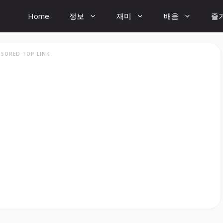
Home
정보
재미
배움
즐
SORED TOP LINK