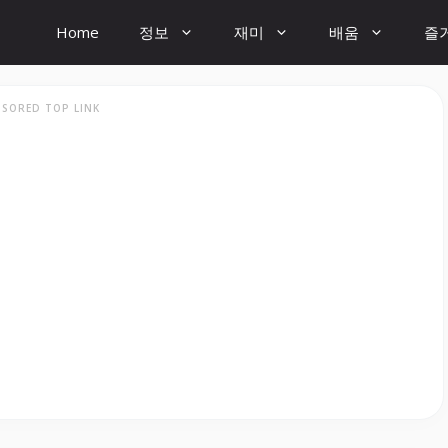
Home
정보
재미
배움
즐
SORED TOP LINK