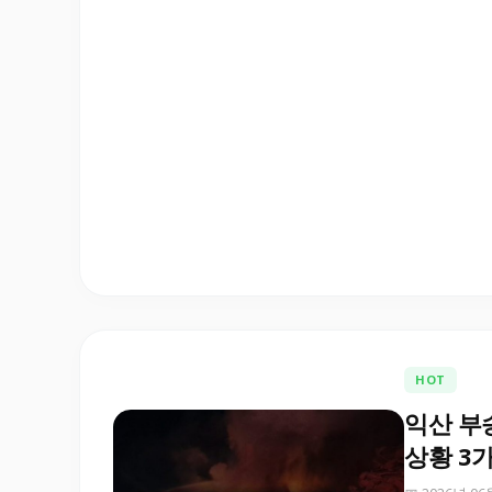
HOT
익산 부
상황 3