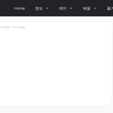
Home
정보
재미
배움
즐
SORED TOP LINK