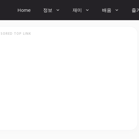
Home
정보
재미
배움
즐
SORED TOP LINK