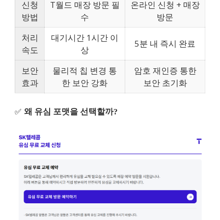
신청
T월드 매장 방문 필
온라인 신청 + 매장
방법
수
방문
처리
대기시간 1시간 이
5분 내 즉시 완료
속도
상
보안
물리적 칩 변경 통
암호 재인증 통한
효과
한 보안 강화
보안 초기화
✅
왜 유심 포맷을 선택할까?