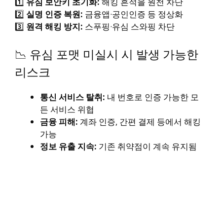
1️⃣
유심 보안키 초기화:
해킹 흔적을 원천 차단
2️⃣
실명 인증 복원:
금융앱·공인인증 등 정상화
3️⃣
원격 해킹 방지:
스푸핑·유심 스와핑 차단
📉 유심 포맷 미실시 시 발생 가능한
리스크
통신 서비스 탈취:
내 번호로 인증 가능한 모
든 서비스 위협
금융 피해:
계좌 인증, 간편 결제 등에서 해킹
가능
정보 유출 지속:
기존 취약점이 계속 유지됨