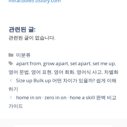
miracool65.tistory.com
관련된 글:
관련된 글이 없습니다.
Categories
미분류
Tags
apart from
,
grow apart
,
set apart
,
set me up
,
영어 문법
,
영어 표현
,
영어 회화
,
영어식 사고
,
차별화
Size up Bulk up 어떤 차이가 있을까? 쉽게 이해
하기
home in on · zero in on · hone a skill 완벽 비교
가이드