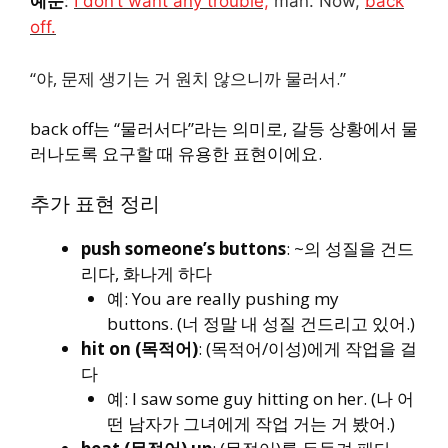
예문
:
I don’t want any trouble,
man. Now,
back
off.
“야, 문제 생기는 거 원치 않으니까 물러서.”
back off는 “물러서다”라는 의미로, 갈등 상황에서 물
러나도록 요구할 때 유용한 표현이에요.
추가 표현 정리
push someone’s buttons
: ~의 성질을 건드
리다, 화나게 하다
예:
You are really pushing my
buttons.
(너 정말 내 성질 건드리고 있어.)
hit on (목적어)
: (목적어/이성)에게 작업을 걸
다
예:
I saw some guy hitting on her.
(나 어
떤 남자가 그녀에게 작업 거는 거 봤어.)