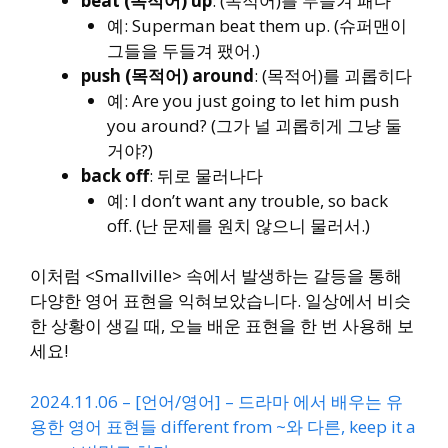
beat (목적어) up
: (목적어)를 두들겨 패다
예:
Superman beat them up.
(슈퍼맨이
그들을 두들겨 팼어.)
push (목적어) around
: (목적어)를 괴롭히다
예:
Are you just going to let him push
you around?
(그가 널 괴롭히게 그냥 둘
거야?)
back off
: 뒤로 물러나다
예:
I don’t want any trouble, so back
off.
(난 문제를 원치 않으니 물러서.)
이처럼
<Smallville>
속에서 발생하는 갈등을 통해
다양한 영어 표현을 익혀보았습니다. 일상에서 비슷
한 상황이 생길 때, 오늘 배운 표현을 한 번 사용해 보
세요!
2024.11.06 – [언어/영어] – 드라마 에서 배우는 유
용한 영어 표현들 different from ~와 다른, keep it a