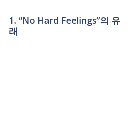
1. “No Hard Feelings”의 유
래