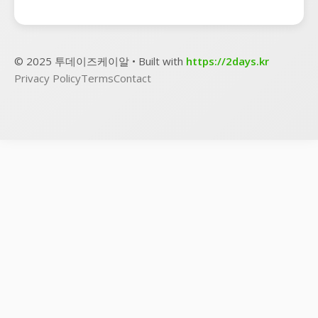
© 2025 투데이즈케이알 • Built with
https://2days.kr
Privacy Policy
Terms
Contact