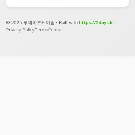
© 2025 투데이즈케이알 • Built with
https://2days.kr
Privacy Policy
Terms
Contact