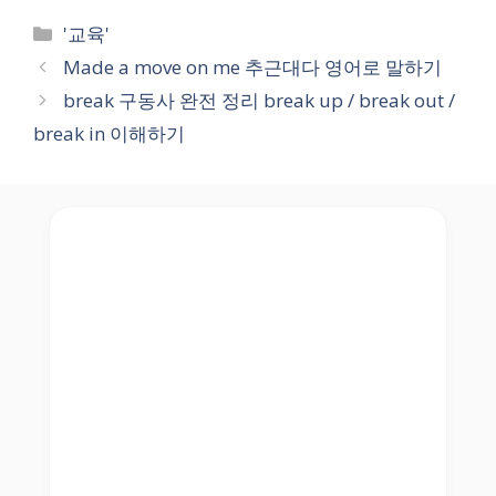
Categories
'교육'
Made a move on me 추근대다 영어로 말하기
break 구동사 완전 정리 break up / break out /
break in 이해하기