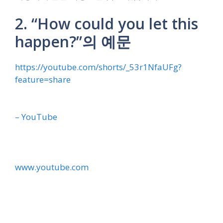
2. “How could you let this
happen?”의 예문
https://youtube.com/shorts/_53r1NfaUFg?
feature=share
– YouTube
www.youtube.com