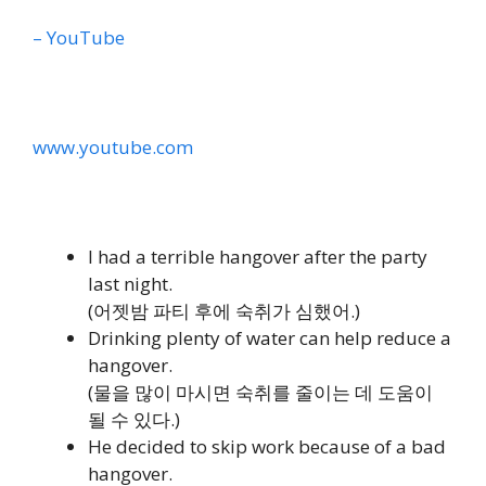
– YouTube
www.youtube.com
I had a terrible hangover after the party
last night.
(어젯밤 파티 후에 숙취가 심했어.)
Drinking plenty of water can help reduce a
hangover.
(물을 많이 마시면 숙취를 줄이는 데 도움이
될 수 있다.)
He decided to skip work because of a bad
hangover.