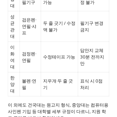
필기구
가능
정 불가
대
성
검은펜·
균
두 줄 긋기 / 수정
필기구 변경
연필·샤
관
액 불가
금지
프
대
이
답안지 교체
화
검정펜·
수정테이프 가능
30분 전까지
여
연필
만
대
한
볼펜·연
지우개·두 줄 긋
표식 시 0점
양
필
기
처리
대
이 외에도 건국대는 원고지 형식, 중앙대는 컴퓨터용
사인펜 기입 등 대학별 세부 규정이 다르니, 지원 학