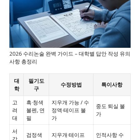
2026 수리논술 완벽 가이드 – 대학별 답안 작성 유의
사항 총정리
대
필기도
수정방법
특이사항
학
구
고
흑·청색
지우개 가능 / 수
중도 퇴실 불
려
볼펜, 연
정액·테이프 불
가
대
필
가
서
검정색
지우개·테이프
인적사항 수
강