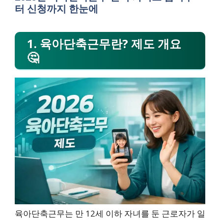
터 신청까지 한눈에
1. 육아단축근무란? 제도 개요
🤔
육아단축근무는 만 12세 이하 자녀를 둔 근로자가 일