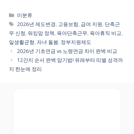
Categories
미분류
Tags
2026년 제도변경
,
고용보험
,
급여 지원
,
단축근
무 신청
,
워킹맘 정책
,
육아단축근무
,
육아휴직 비교
,
일생활균형
,
자녀 돌봄
,
정부지원제도
2026년 기초연금 vs 노령연금 차이 완벽 비교
12간지 순서 완벽 암기법! 유래부터 띠별 성격까
지 한눈에 정리