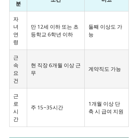
분
자
녀
만 12세 이하 또는 초
둘째 이상도 가
연
등학교 6학년 이하
능
령
근
속
현 직장 6개월 이상 근
계약직도 가능
요
무
건
근
로
1개월 이상 단
주 15~35시간
시
축 시 급여 지원
간