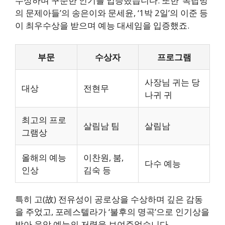
수상하며 꾸준한 인기를 입증했습니다. 또한 ‘옥탑방
의 문제아들’의 송은이와 문세윤, ‘1박 2일’의 이준 등
이 최우수상을 받으며 예능 대세임을 입증했죠.
부문
수상자
프로그램
사장님 귀는 당
대상
전현무
나귀 귀
최고의 프로
살림남 팀
살림남
그램상
올해의 예능
이찬원, 붐,
다수 예능
인상
김숙 등
특히 고(故) 전유성이 공로상을 수상하며 깊은 감동
을 주었고, 포레스텔라가 ‘불후의 명곡’으로 인기상을
받아 음악 예능의 저력을 보여주었습니다.