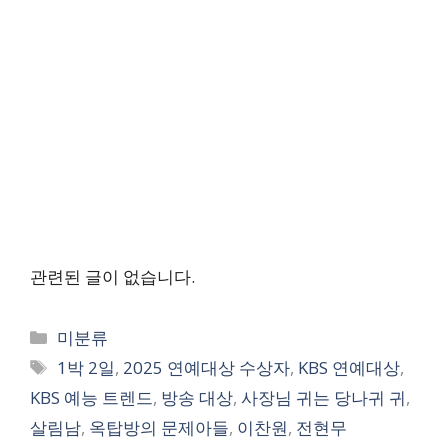
관련된 글이 없습니다.
Categories
미분류
Tags
1박 2일
,
2025 연예대상 수상자
,
KBS 연예대상
,
KBS 예능 트렌드
,
방송 대상
,
사장님 귀는 당나귀 귀
,
살림남
,
옥탑방의 문제아들
,
이찬원
,
전현무