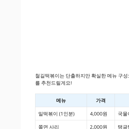
철길떡볶이는 단출하지만 확실한 메뉴 구성으
를 추천드릴게요!
메뉴
가격
밀떡볶이 (1인분)
4,000원
국물
쫄면 사리
2,000원
탱글