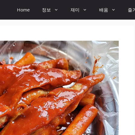
Home
정보
재미
배움
즐