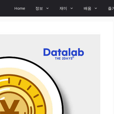
Home
정보
재미
배움
즐