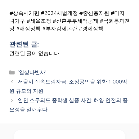
#상속세개편 #2024세법개정 #중산층지원 #다자
녀가구 #세율조정 #신혼부부세액공제 #국회통과전
망 #재정정책 #부자감세논란 #경제정책
관련된 글:
관련된 글이 없습니다.
Categories
'일상다반사'
서울시 신속드림자금: 소상공인을 위한 1,000억
원 규모의 지원
인천 소무의도 중학생 실종 사건: 해양 안전의 중
요성을 일깨우다