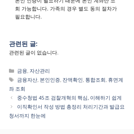
본인 인증이 필요하기 때문에 본인 계좌만 조
회 가능합니다. 가족의 경우 별도 동의 절차가
필요합니다.
관련된 글:
관련된 글이 없습니다.
Categories
금융
,
자산관리
Tags
금융자산
,
본인인증
,
잔액확인
,
통합조회
,
휴면계
좌 조회
중수청법 45조 검찰개혁의 핵심, 이해하기 쉽게
이직확인서 작성 방법 총정리 처리기간과 발급요
청서까지 한눈에