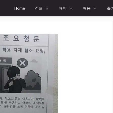
Home
정보
재미
배움
즐