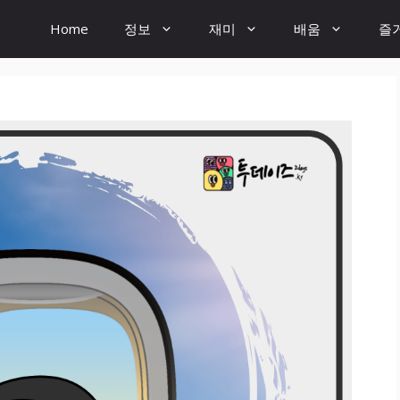
Home
정보
재미
배움
즐