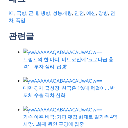
K1
,
국방
,
군대
,
냉방
,
성능개량
,
안전
,
예산
,
장병
,
전
차
,
폭염
관련글
트럼프의 한 마디, 비트코인에 ‘코로나급 충
격’… 투자 심리 ‘급랭’
대만 경제 급성장, 한국은 1%대 턱걸이… 반
도체 수출 격차 심화
가슴 아픈 비극: 가평 횟집 화재로 일가족 4명
사망…화재 원인 규명에 집중