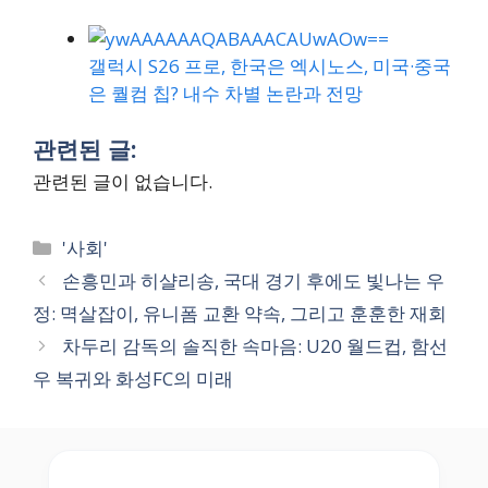
갤럭시 S26 프로, 한국은 엑시노스, 미국·중국
은 퀄컴 칩? 내수 차별 논란과 전망
관련된 글:
관련된 글이 없습니다.
Categories
'사회'
손흥민과 히샬리송, 국대 경기 후에도 빛나는 우
정: 멱살잡이, 유니폼 교환 약속, 그리고 훈훈한 재회
차두리 감독의 솔직한 속마음: U20 월드컵, 함선
우 복귀와 화성FC의 미래