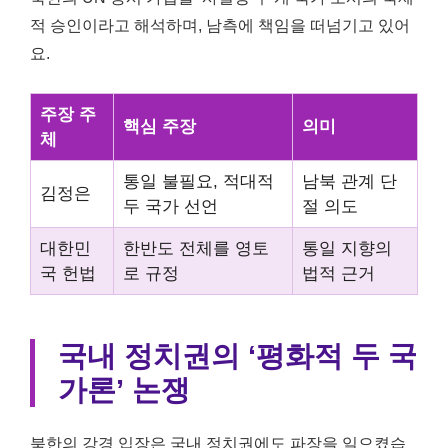
적 승인이라고 해석하며, 남측에 책임을 떠넘기고 있어
요.
주장 주
핵심 주장
의미
체
통일 불필요, 적대적
남북 관계 단
김정은
두 국가 선언
절 의도
대한민
한반도 전체를 영토
통일 지향의
국 헌법
로 규정
법적 근거
국내 정치권의 ‘평화적 두 국
가론’ 논쟁
북한의 강경 입장은 국내 정치권에도 파장을 일으켰습