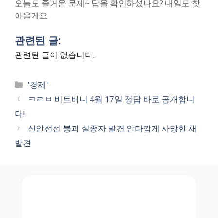
오늘도 즐거운 문제~ 답을 확인하셨나요? 내일도 찾
아올게요
관련된 글:
관련된 글이 없습니다.
Categories
'경제'
ㅋㄹㅂ 비트버니 4월 17일 정답 바로 공개합니
다!
신안선선 붕괴 실종자 발견 안타깝게 사망한 채
발견