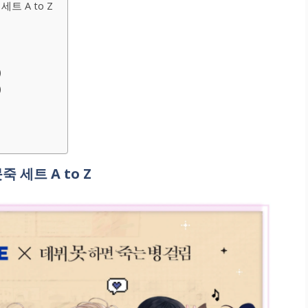
트 A to Z
)
)
 세트 A to Z