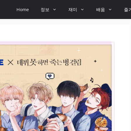
Home
정보
재미
배움
즐