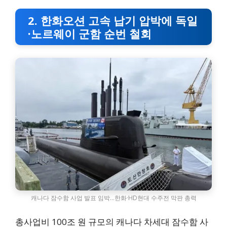
2. 한화오션 고속 납기 압박에 독일
·노르웨이 군함 순번 철회
캐나다 잠수함 사업 발표 임박…한화·HD현대 수주전 막판 총력
총사업비 100조 원 규모의 캐나다 차세대 잠수함 사