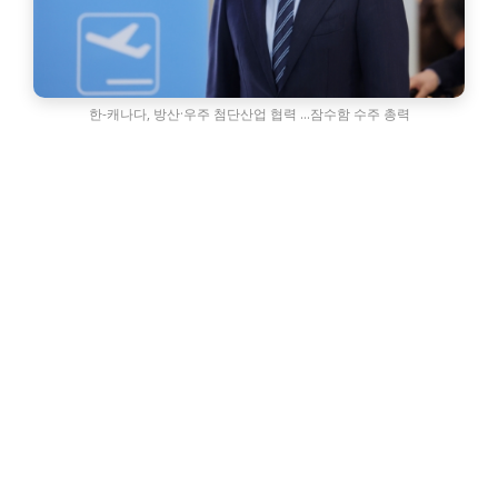
한-캐나다, 방산·우주 첨단산업 협력 …잠수함 수주 총력