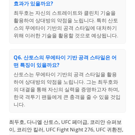
효과가 있을까요?
최두호는 자신의 스트레이트와 클린치 기술을
활용하여 상대방의 약점을 노립니다. 특히 산토
스의 무에타이 기반의 공격 스타일에 대처하기
위해 이러한 기술을 활용할 것으로 예상됩니다.
Q6. 산토스의 무에타이 기반 공격 스타일은 어
떤 특징이 있을까요?
산토스는 무에타이 기반의 공격 스타일을 활용
하여 상대방의 약점을 노립니다. 그는 최두호와
의 대결을 통해 자신의 실력을 증명하고자 하며,
한국 격투기 팬들에게 큰 충격을 줄 수 있을 것입
니다.
최두호, 다니엘 산토스, UFC 페더급, 코리안 슈퍼보
이, 코리안 킬러, UFC Fight Night 276, UFC 귀환전,