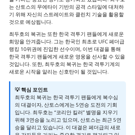
는 산토스의 무에타이 기반의 공격 스타일에 대처하
기 위해 자신의 스트레이트와 클린치 기술을 활용할
것으로 예상됩니다.
최두호의 복귀는 또한 한국 격투기 팬들에게 새로운
희망을 안겨줍니다. 그는 한국인 최초로 UFC 페더급
랭킹 10위권에 진입한 선수이며, 이번 대결을 통해
한국 격투기 팬들에게 새로운 영웅을 선사할 수 있을
것입니다. 또한, 최두호의 복귀는 한국 격투기계의
새로운 시작을 알리는 신호탄이 될 것입니다.
💡 핵심 포인트
최두호의 복귀는 한국 격투기 팬들에게 복수심
의 대결이자, 산토스에게는 5연승 도전의 기회
입니다. 최두호는 “코리안 킬러” 별명을 지우기
위해 3연승을 노리고 있으며, 산토스는 최근 5연
승을 달리고 있습니다. 이 대결은 페더급의 새로
운 강자들을 가리는 중요한 경기로 평가되고 있