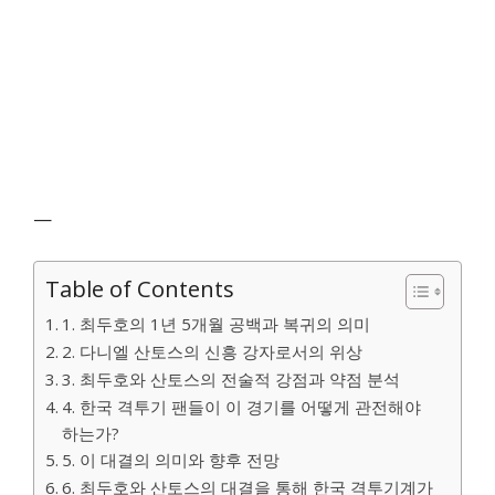
—
Table of Contents
1. 최두호의 1년 5개월 공백과 복귀의 의미
2. 다니엘 산토스의 신흥 강자로서의 위상
3. 최두호와 산토스의 전술적 강점과 약점 분석
4. 한국 격투기 팬들이 이 경기를 어떻게 관전해야
하는가?
5. 이 대결의 의미와 향후 전망
6. 최두호와 산토스의 대결을 통해 한국 격투기계가