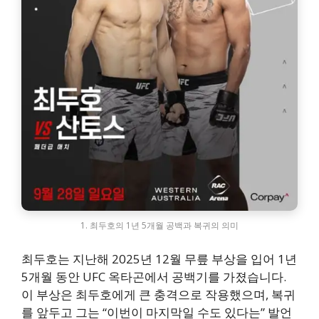
1. 최두호의 1년 5개월 공백과 복귀의 의미
최두호는 지난해 2025년 12월 무릎 부상을 입어 1년
5개월 동안 UFC 옥타곤에서 공백기를 가졌습니다.
이 부상은 최두호에게 큰 충격으로 작용했으며, 복귀
를 앞두고 그는 “이번이 마지막일 수도 있다는” 발언