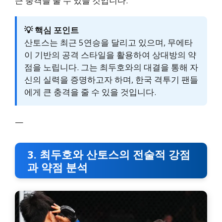
큰 충격을 줄 수 있을 것입니다.
💡 핵심 포인트
산토스는 최근 5연승을 달리고 있으며, 무에타
이 기반의 공격 스타일을 활용하여 상대방의 약
점을 노립니다. 그는 최두호와의 대결을 통해 자
신의 실력을 증명하고자 하며, 한국 격투기 팬들
에게 큰 충격을 줄 수 있을 것입니다.
—
3. 최두호와 산토스의 전술적 강점
과 약점 분석