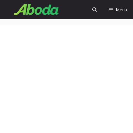
Skip
Menu
to
content