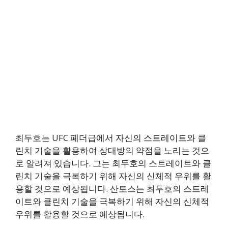
최두호는 UFC 페더급에서 자신의 스트레이트와 클
린치 기술을 활용하여 상대방의 약점을 노리는 것으
로 알려져 있습니다. 그는 최두호의 스트레이트와 클
린치 기술을 극복하기 위해 자신의 신체적 우위를 활
용할 것으로 예상됩니다. 산토스는 최두호의 스트레
이트와 클린치 기술을 극복하기 위해 자신의 신체적
우위를 활용할 것으로 예상됩니다.