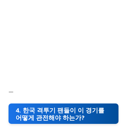
—
4. 한국 격투기 팬들이 이 경기를
어떻게 관전해야 하는가?