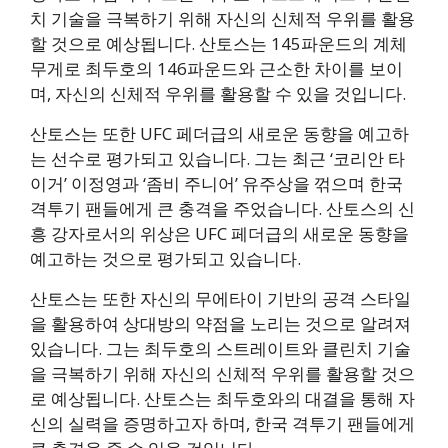
치 기술을 극복하기 위해 자신의 신체적 우위를 활용
할 것으로 예상됩니다. 산토스는 145파운드의 계체
무게로 최두호의 146파운드와 근소한 차이를 보이
며, 자신의 신체적 우위를 활용할 수 있을 것입니다.
산토스는 또한 UFC 페더급의 새로운 동향을 예고하
는 선수로 평가되고 있습니다. 그는 최근 ‘코리안 타
이거’ 이정영과 ‘좀비 주니어’ 유주상을 꺾으며 한국
격투기 팬들에게 큰 충격을 주었습니다. 산토스의 신
흥 강자로서의 위상은 UFC 페더급의 새로운 동향을
예고하는 것으로 평가되고 있습니다.
산토스는 또한 자신의 무에타이 기반의 공격 스타일
을 활용하여 상대방의 약점을 노리는 것으로 알려져
있습니다. 그는 최두호의 스트레이트와 클린치 기술
을 극복하기 위해 자신의 신체적 우위를 활용할 것으
로 예상됩니다. 산토스는 최두호와의 대결을 통해 자
신의 실력을 증명하고자 하며, 한국 격투기 팬들에게