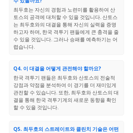
수 있을까요?
최두호는 자신의 경험과 노련미를 활용하여 산
토스의 공격에 대처할 수 있을 것입니다. 산토스
는 최두호와의 대결을 통해 자신의 실력을 증명
하고자 하며, 한국 격투기 팬들에게 큰 충격을 줄
수 있을 것입니다. 그러나 승패를 예측하기는 어
렵습니다.
Q4. 이 대결을 어떻게 관전해야 할까요?
한국 격투기 팬들은 최두호와 산토스의 전술적
강점과 약점을 분석하여 이 경기를 더 재미있게
관전할 수 있습니다. 또한, 최두호와 산토스의 대
결을 통해 한국 격투기계의 새로운 동향을 확인
할 수 있을 것입니다.
Q5. 최두호의 스트레이트와 클린치 기술은 어떤