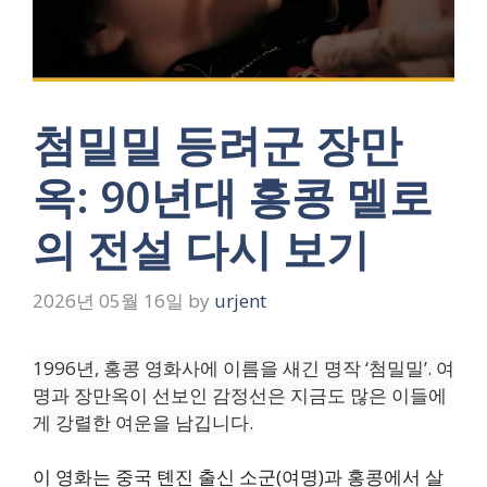
첨밀밀 등려군 장만
옥: 90년대 홍콩 멜로
의 전설 다시 보기
2026년 05월 16일
by
urjent
1996년, 홍콩 영화사에 이름을 새긴 명작 ‘첨밀밀’. 여
명과 장만옥이 선보인 감정선은 지금도 많은 이들에
게 강렬한 여운을 남깁니다.
이 영화는 중국 톈진 출신 소군(여명)과 홍콩에서 살