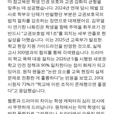
마 참교육은 학생 인권 보호와 교권 강화의 균형을
맞추는 데 성공했습니다. 2024년 연재 당시 체벌 묘
사로 학부모 단체가 반발했던 부분은 교권보호국의
법적 절차를 강조하는 장면으로 대체됐어요. 김무열
이 연기한 나화진은 학생을 향해 주먹을 휘두르기 전
반드시 “교권보호법 제1조”를 외치는 세부 연출로 현
실성을 더했습니다. 이는 2025년 교육부가 발표한
학교 현장 지원 가이드라인을 반영한 것으로, 실제
교사 300명과의 협의를 통해 각색됐습니다. 드라마
의 학교 폭력 대응 절차는 2026년 5월 시행된 새로운
학교 안전 정책과 90% 일치한다는 점이 화제가 되고
있어요. 원작 팬들은 “논란 요소를 교육 현장의 실제
문제로 전환한 게 훌륭하다”는 반응을 보였고, 20대
시청자 73%가 “학교에 이런 조직이 존재했으면 좋겠
다”고 응답했습니다.
웹툰과 드라마의 차이는 학생 캐릭터의 심리 묘사에
서 뚜렷하게 드러납니다. 원작에서는 악역 학생이 일
방적 폭력자로 그려졌으나, 드라마에선 오윤진 역의