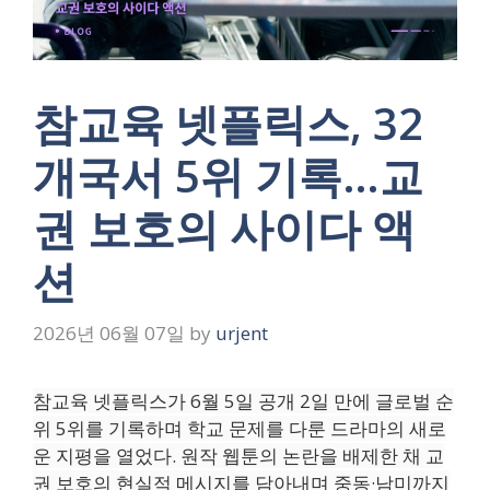
참교육 넷플릭스, 32
개국서 5위 기록…교
권 보호의 사이다 액
션
2026년 06월 07일
by
urjent
참교육 넷플릭스가 6월 5일 공개 2일 만에 글로벌 순
위 5위를 기록하며 학교 문제를 다룬 드라마의 새로
운 지평을 열었다. 원작 웹툰의 논란을 배제한 채 교
권 보호의 현실적 메시지를 담아내며 중동·남미까지