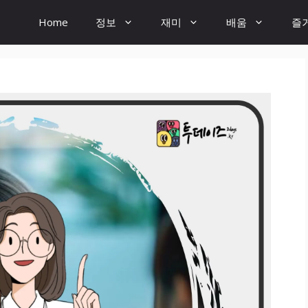
Home
정보
재미
배움
즐