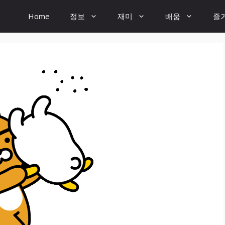
Home
정보
재미
배움
즐