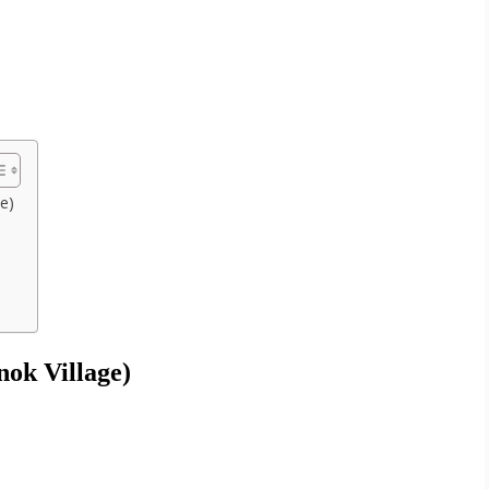
e)
ok Village)