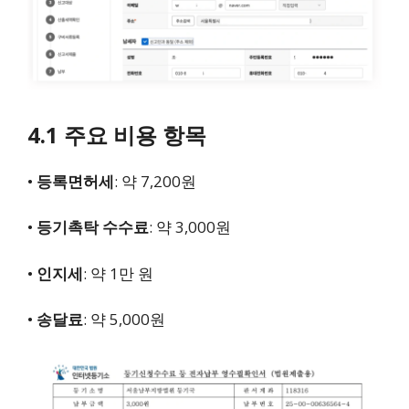
4.1 주요 비용 항목
•
등록면허세
: 약 7,200원
•
등기촉탁 수수료
: 약 3,000원
•
인지세
: 약 1만 원
•
송달료
: 약 5,000원