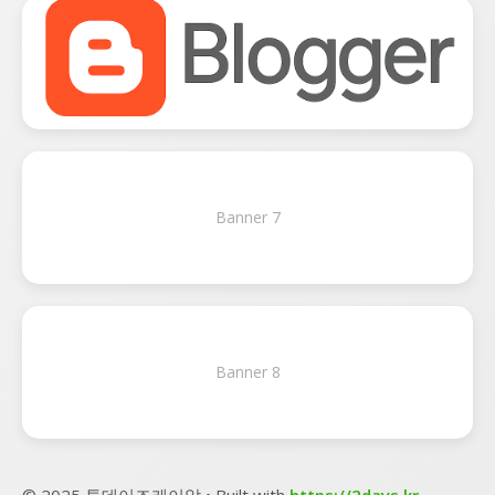
Banner 7
Banner 8
© 2025 투데이즈케이알 • Built with
https://2days.kr