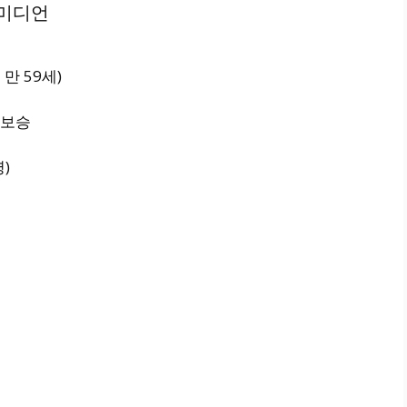
코미디언
 만 59세)
손보승
)