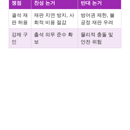
쟁점
찬성 논거
반대 논거
궐석 재
재판 지연 방지, 사
방어권 제한, 불
판 허용
회적 비용 절감
공정 재판 우려
강제 구
출석 의무 준수 확
물리적 충돌 및
인
보
안전 위험