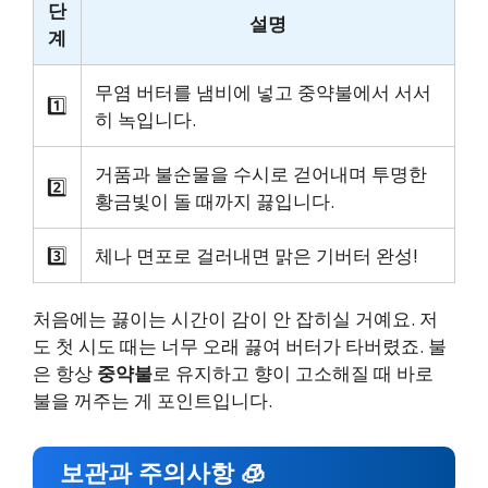
단
설명
계
무염 버터를 냄비에 넣고 중약불에서 서서
1️⃣
히 녹입니다.
거품과 불순물을 수시로 걷어내며 투명한
2️⃣
황금빛이 돌 때까지 끓입니다.
3️⃣
체나 면포로 걸러내면 맑은 기버터 완성!
처음에는 끓이는 시간이 감이 안 잡히실 거예요. 저
도 첫 시도 때는 너무 오래 끓여 버터가 타버렸죠. 불
은 항상
중약불
로 유지하고 향이 고소해질 때 바로
불을 꺼주는 게 포인트입니다.
보관과 주의사항 🧊