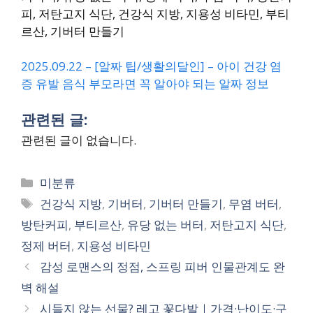
피, 저탄고지 식단, 건강식 지방, 지용성 비타민, 부티
르산, 기버터 만들기
2025.09.22 – [알짜 팁/생활의달인] – 아이 건강 염
증 유발 음식 부모라면 꼭 알아야 되는 알짜 정보
관련된 글:
관련된 글이 없습니다.
Categories
미분류
Tags
건강식 지방
,
기버터
,
기버터 만들기
,
무염 버터
,
방탄커피
,
부티르산
,
유당 없는 버터
,
저탄고지 식단
,
정제 버터
,
지용성 비타민
감성 로맨스의 정점, 스프링 피버 인물관계도 완
벽 해설
시들지 않는 선물? 레고 꽃다발｜가격·난이도·구