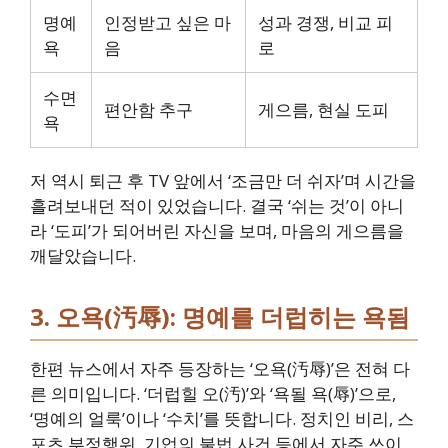
명예
인정받고 싶은 마
성과 경쟁, 비교 피
욕
음
로
수면
편안함 추구
게으름, 현실 도피
욕
저 역시 퇴근 후 TV 앞에서 ‘조금만 더 쉬자’며 시간을
흘려보내던 적이 있었습니다. 결국 ‘쉬는 것’이 아니
라 ‘도피’가 되어버린 자신을 보며, 마음의 게으름을
깨달았습니다.
3. 오욕(汚辱): 명예를 더럽히는 욕됨
한편 뉴스에서 자주 등장하는 ‘오욕(汚辱)’은 전혀 다
른 의미입니다. ‘더럽힐 오(汚)’와 ‘욕될 욕(辱)’으로,
‘명예의 얼룩’이나 ‘수치’를 뜻합니다. 정치인 비리, 스
포츠 부정행위, 기업의 불법 사건 등에서 자주 쓰이