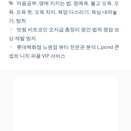
Tags
마음공부
,
명예 지키는 법
,
명예욕
,
불교 오욕
,
오
욕
,
오욕 뜻
,
오욕 차이
,
욕망 다스리기
,
욕심 내려놓
기
,
탐착
빗썸 비트코인 오지급 총정리 원인·법적 쟁점·보
상·재발 방지
롯데백화점 노원점 뷰티 전문관 분석 L.pond 콘
셉트·니치 퍼퓸·VIP 서비스