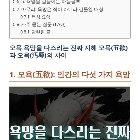
5. 욕망을 길들이는 마음공부
마무리: 욕망은 적이 아니라 길들일 대상
핵심 요약
자주 묻는 질문 (FAQ)
관련된 글:
오욕 욕망을 다스리는 진짜 지혜 오욕(五欲)
과 오욕(汚辱)의 차이
1. 오욕(五欲): 인간의 다섯 가지 욕망