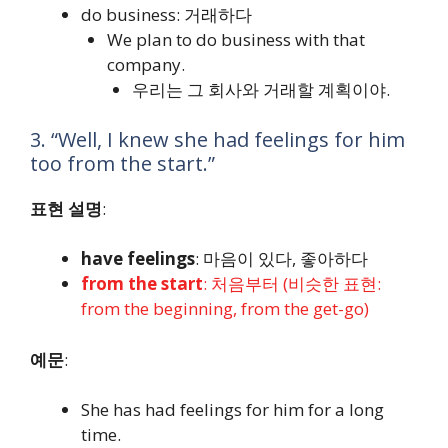
do business
: 거래하다
We plan to do business with that
company.
우리는 그 회사와 거래할 계획이야.
3. “Well, I knew she had feelings for him
too from the start.”
표현 설명
:
have feelings
: 마음이 있다, 좋아하다
from the start
: 처음부터 (비슷한 표현:
from the beginning, from the get-go)
예문
:
She has had feelings for him for a long
time.