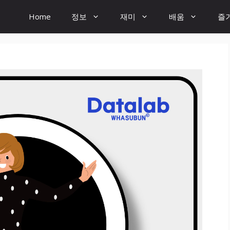
Home
정보
재미
배움
즐