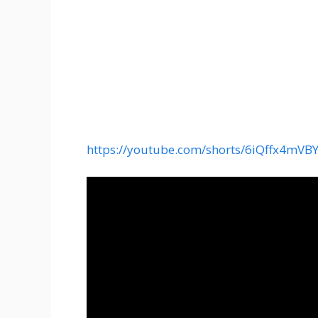
https://youtube.com/shorts/6iQffx4mVB