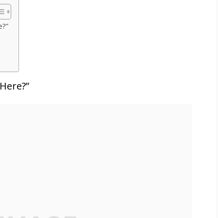
e?”
Here?”