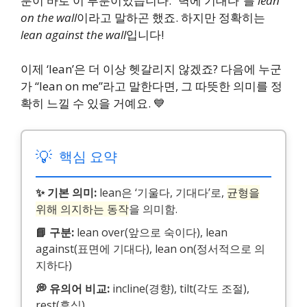
분이 바로 이 부분이었습니다. “벽에 기대다”를
lean
on the wall
이라고 말하곤 했죠. 하지만 정확히는
lean against the wall
입니다!
이제 ‘lean’은 더 이상 헷갈리지 않겠죠? 다음에 누군
가 “lean on me”라고 말한다면, 그 따뜻한 의미를 정
확히 느낄 수 있을 거예요. 💙
💡
핵심 요약
✨ 기본 의미:
lean은 ‘기울다, 기대다’로,
균형을
위해 의지하는 동작
을 의미함.
📘 구분:
lean over(앞으로 숙이다), lean
against(표면에 기대다), lean on(정서적으로 의
지하다)
💭 유의어 비교:
incline(경향), tilt(각도 조절),
rest(휴식)